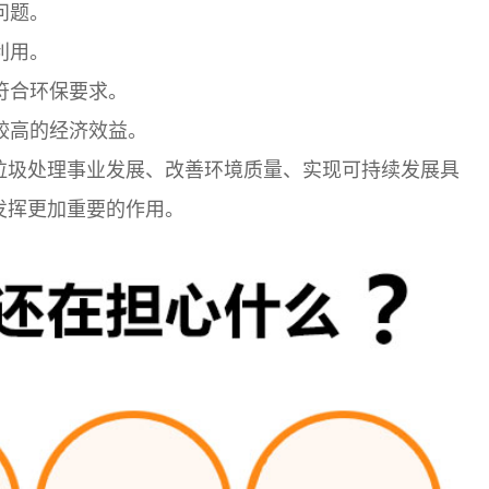
问题。
利用。
符合环保要求。
较高的经济效益。
垃圾处理事业发展、改善环境质量、实现可持续发展具
发挥更加重要的作用。