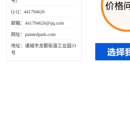
号）
Q Q：441794626
邮箱：441794626@qq.com
网址：paintedpark.com
地址：诸城市龙都街道工业园33
号