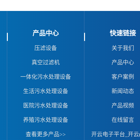
产品中心
快速链接
压滤设备
关于我们
真空过滤机
产品中心
一体化污水处理设备
客户案例
生活污水处理设备
新闻动态
医院污水处理设备
产品视频
养殖污水处理设备
在线留言
查看更多产品>>
开云电子平台_开云(