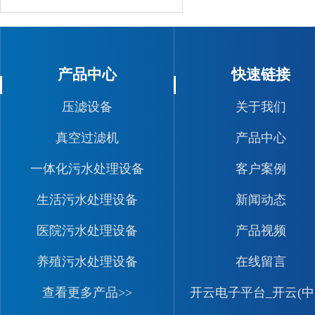
产品中心
快速链接
压滤设备
关于我们
真空过滤机
产品中心
一体化污水处理设备
客户案例
生活污水处理设备
新闻动态
医院污水处理设备
产品视频
养殖污水处理设备
在线留言
查看更多产品>>
开云电子平台_开云(中