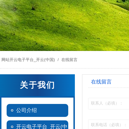
网站开云电子平台_开云(中国)
/
在线留言
在线留言
关于我们
联系人（必填）：
公司介绍
联系电话（必填）：
开云电子平台_开云(中