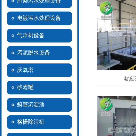
印染污水处理设备
电镀污水处理设备
气浮机设备
污泥脱水设备
厌氧塔
电镀
砂滤罐
斜管沉淀池
格栅除污机