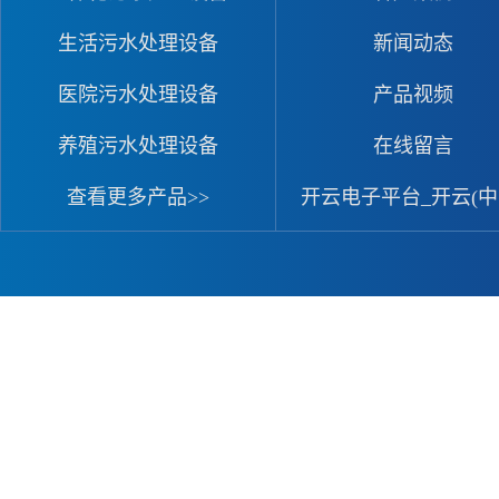
生活污水处理设备
新闻动态
医院污水处理设备
产品视频
养殖污水处理设备
在线留言
查看更多产品>>
开云电子平台_开云(中