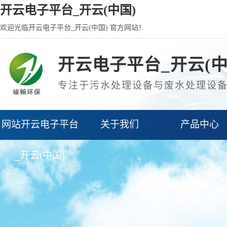
开云电子平台_开云(中国)
欢迎光临开云电子平台_开云(中国) 官方网站！
开云电子平台_开云(中
专注于污水处理设备与废水处理设
网站开云电子平台
关于我们
产品中心
_开云(中国)