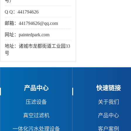
号）
Q Q：441794626
邮箱：441794626@qq.com
网址：paintedpark.com
地址：诸城市龙都街道工业园33
号
产品中心
快速链接
压滤设备
关于我们
真空过滤机
产品中心
一体化污水处理设备
客户案例