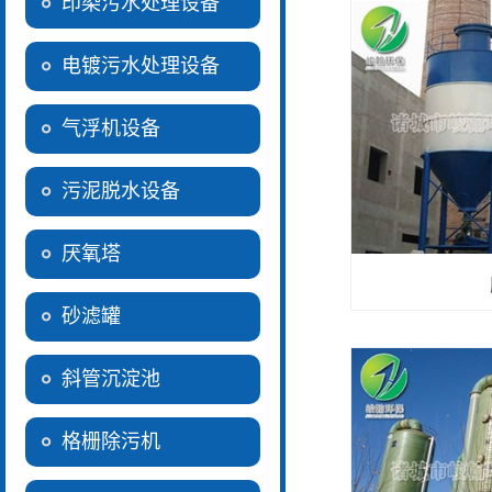
印染污水处理设备
电镀污水处理设备
气浮机设备
污泥脱水设备
厌氧塔
砂滤罐
斜管沉淀池
格栅除污机