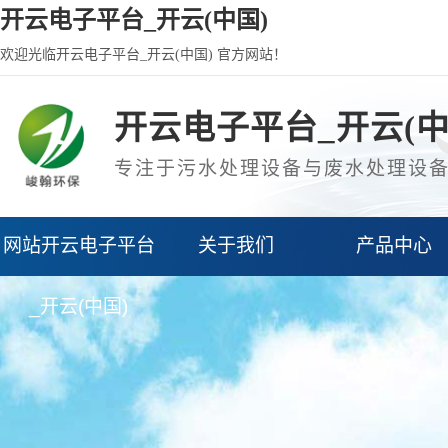
开云电子平台_开云(中国)
欢迎光临开云电子平台_开云(中国) 官方网站！
开云电子平台_开云(中
专注于污水处理设备与废水处理设
网站开云电子平台
关于我们
产品中心
_开云(中国)