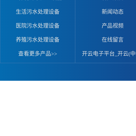
生活污水处理设备
新闻动态
医院污水处理设备
产品视频
养殖污水处理设备
在线留言
查看更多产品>>
开云电子平台_开云(中