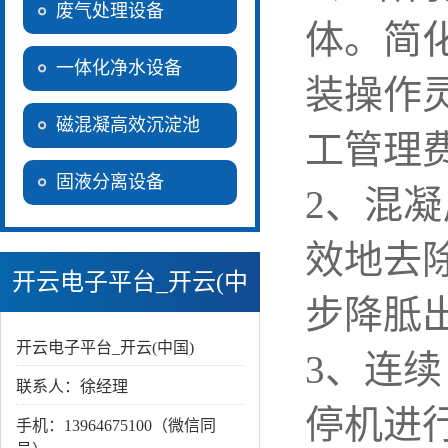
废气处理设备
体。简
一体化净水设备
装操作
磁混凝高效沉淀池
工管理
固液分离设备
2、混
效地去
开云电子平台_开云(中
步降胝
国)
开云电子平台_开云(中国)
3、连
联系人：徐经理
停机进
手机：13964675100（微信同