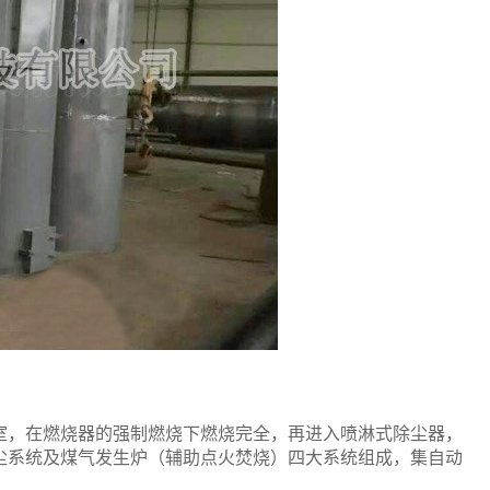
室，在燃烧器的强制燃烧下燃烧完全，再进入喷淋式除尘器，
尘系统及煤气发生炉（辅助点火焚烧）四大系统组成，集自动