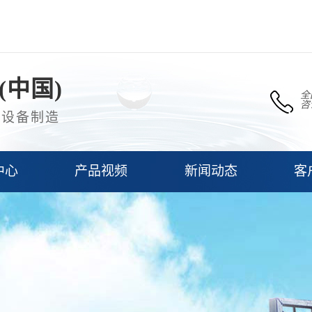
(中国)
全
咨
理设备制造
中心
产品视频
新闻动态
客