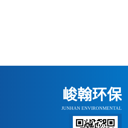
峻翰环保
JUNHAN ENVIRONMENTAL