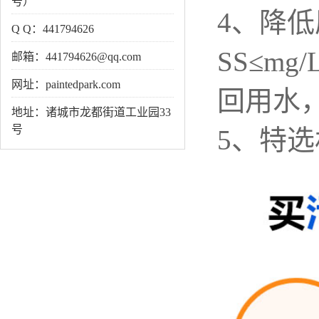
号）
4、降低
Q Q：441794626
SS≤m
邮箱：441794626@qq.com
网址：paintedpark.com
回用水，
地址：诸城市龙都街道工业园33
号
5、特