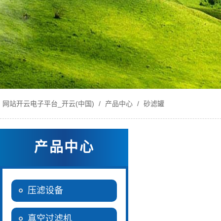
网站开云电子平台_开云(中国)
/
产品中心
/
砂滤罐
产品中心
压滤设备
真空过滤机