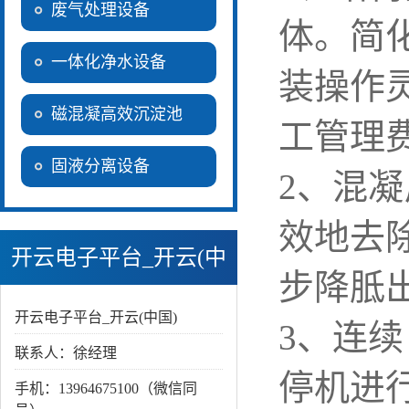
废气处理设备
体。简
一体化净水设备
装操作
磁混凝高效沉淀池
工管理
固液分离设备
2、混
效地去
开云电子平台_开云(中
步降胝
国)
开云电子平台_开云(中国)
3、连
联系人：徐经理
停机进
手机：13964675100（微信同