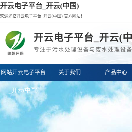
开云电子平台_开云(中国)
欢迎光临开云电子平台_开云(中国) 官方网站！
开云电子平台_开云(中
专注于污水处理设备与废水处理设
网站开云电子平台
关于我们
产品中心
_开云(中国)